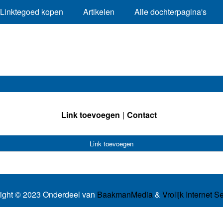
Linktegoed kopen
Artikelen
Alle dochterpagina's
Link toevoegen
Contact
Link toevoegen
ight © 2023 Onderdeel van
BaakmanMedia
&
Vrolijk Internet S